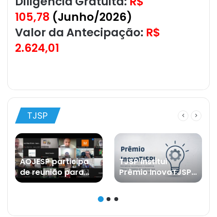
Diligência Gratuita:
R$
105,78
(Junho/2026)
Valor da Antecipação:
R$
2.624,01
TJSP
AOJESP participa
TJSP institui
de reunião para
Prêmio InovaTJSP!
fortalecer atuação
e abre inscrições
das associações
para o
no debate sobre o
desenvolvimento
PL nº 1.893/2026
de novos projetos