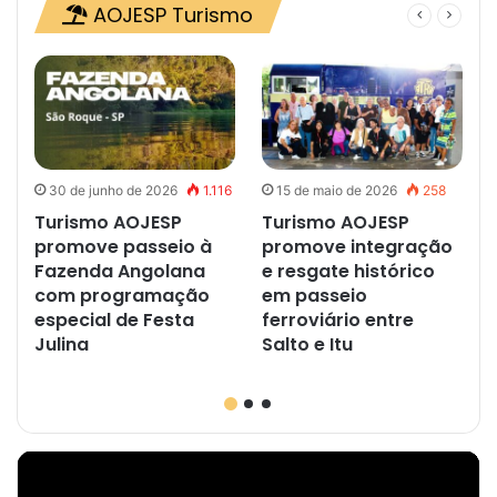
AOJESP Turismo
30 de junho de 2026
1.116
15 de maio de 2026
258
Turismo AOJESP
Turismo AOJESP
promove passeio à
promove integração
Fazenda Angolana
e resgate histórico
com programação
em passeio
especial de Festa
ferroviário entre
Julina
Salto e Itu