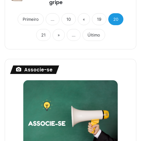
gripe
Primeiro
...
10
«
19
20
21
»
...
Último
Associe-se