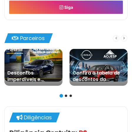
Siga
Parceiros
Descontos
Confira a tabela de
imperdíveis e
descontos da
condições
parceria entre a
diferenciadas para
AOJESP e a Nissan –
associados da
junho 2026
AOJESP!
Diligências