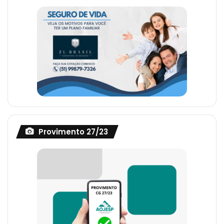
/home/aojesp/www/wp-
246
content/plugins/wm-
" data-video-bg="https://aojesp.org.b
video-
content/plugins/wm-video-
playlists/includes/wmvp-
playlists/includes/admin/assets/image
functions.php on line
data-description="
Parabéns a todos os Oficiais de Justiça!
7
00:29
25 de março de 2022
Provimento 27/23
Servidores paulistas contra o PLC 26
8
01:25
6 de outubro de 2021
Ato dos Oficiais de Justiça contra a Pec
9
32 conduzido pelo deputado Ricardo
Silva