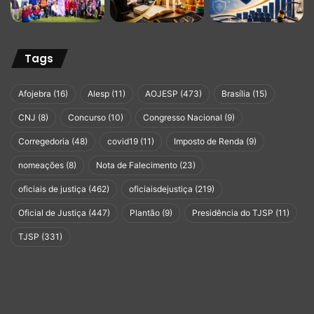
Tags
Afojebra
(16)
Alesp
(11)
AOJESP
(473)
Brasília
(15)
CNJ
(8)
Concurso
(10)
Congresso Nacional
(9)
Corregedoria
(48)
covid19
(11)
Imposto de Renda
(9)
nomeações
(8)
Nota de Falecimento
(23)
oficiais de justiça
(462)
oficiaisdejustiça
(219)
Oficial de Justiça
(447)
Plantão
(9)
Presidência do TJSP
(11)
TJSP
(331)