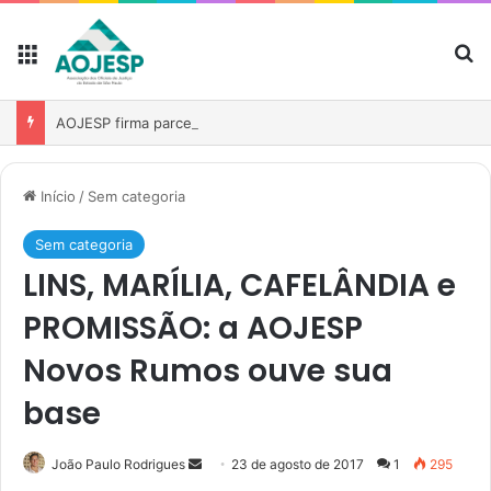
AOJESP firma parceria para oferecer assistência funeral familiar ampliada aos associados
Início
/
Sem categoria
Sem categoria
LINS, MARÍLIA, CAFELÂNDIA e
PROMISSÃO: a AOJESP
Novos Rumos ouve sua
base
João Paulo Rodrigues
23 de agosto de 2017
1
295