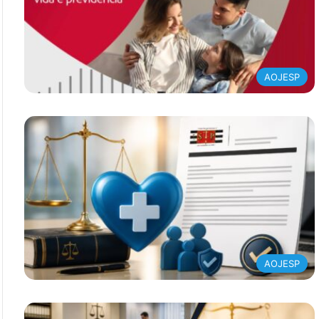
AOJESP
AOJESP