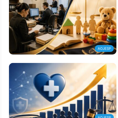
AOJESP
AOJESP