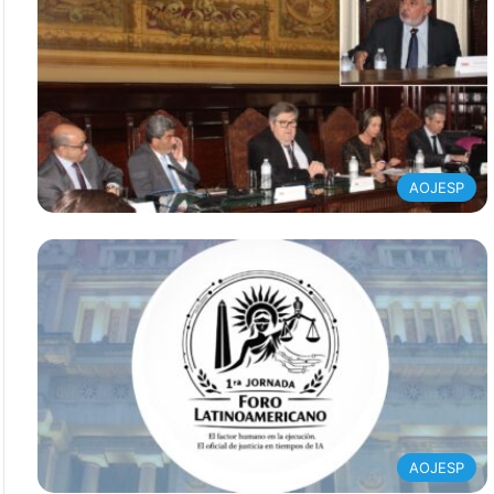
AOJESP
AOJESP