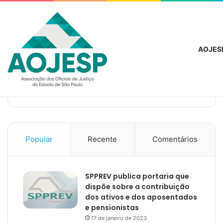
segunda-feira, agosto 10 2026
Notícias de Última Hora
Iamspe la
AOJES
Popular
Recente
Comentários
SPPREV publica portaria que
dispõe sobre a contribuição
dos ativos e dos aposentados
e pensionistas
17 de janeiro de 2023