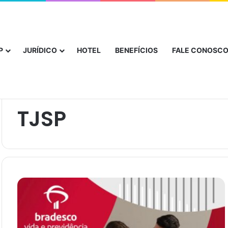
nça novo canal de acolhimento e orientação aos usuários
P
JURÍDICO
HOTEL
BENEFÍCIOS
FALE CONOSC
Início
/
TJSP
TJSP