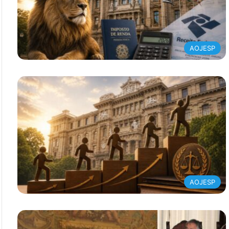
AOJESP
AOJESP