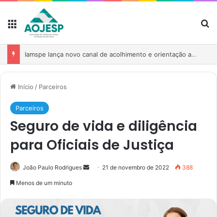
AOJESP participa de reunião para fortalecer atuação das associações no debate sobre o PL nº 1.893/2026
Início
/
Parceiros
Parceiros
Seguro de vida e diligência
para Oficiais de Justiça
João Paulo Rodrigues
21 de novembro de 2022
388
Menos de um minuto