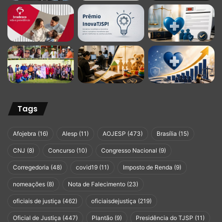
Tags
Afojebra
(16)
Alesp
(11)
AOJESP
(473)
Brasília
(15)
CNJ
(8)
Concurso
(10)
Congresso Nacional
(9)
Corregedoria
(48)
covid19
(11)
Imposto de Renda
(9)
nomeações
(8)
Nota de Falecimento
(23)
oficiais de justiça
(462)
oficiaisdejustiça
(219)
Oficial de Justiça
(447)
Plantão
(9)
Presidência do TJSP
(11)