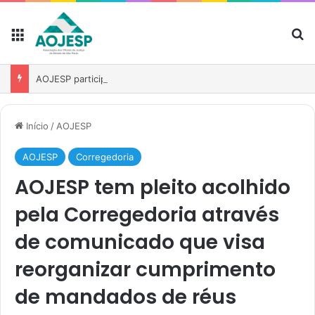
AOJESP participa de reunião para fortalecer atuação das associações no debate sobre o PL nº 1.893/2026
Início
/
AOJESP
AOJESP
Corregedoria
AOJESP tem pleito acolhido
pela Corregedoria através
de comunicado que visa
reorganizar cumprimento
de mandados de réus