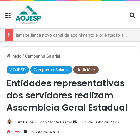
AOJESP participa de reunião para fortalecer atuação das associações no debate sobre o PL nº 1.893/2026
Início
/
Campanha Salarial
AOJESP
Campanha Salarial
Judiciário
Entidades representativas
dos servidores realizam
Assembleia Geral Estadual
Luiz Felipe Di Iorio Monte Bastos
3 de junho de 2026
1.292
1 minuto de leitura