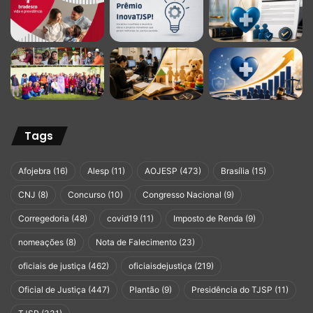
Tags
Afojebra
(16)
Alesp
(11)
AOJESP
(473)
Brasília
(15)
CNJ
(8)
Concurso
(10)
Congresso Nacional
(9)
Corregedoria
(48)
covid19
(11)
Imposto de Renda
(9)
nomeações
(8)
Nota de Falecimento
(23)
oficiais de justiça
(462)
oficiaisdejustiça
(219)
Oficial de Justiça
(447)
Plantão
(9)
Presidência do TJSP
(11)