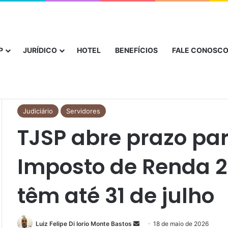
parceria para oferecer assistência funeral familiar ampliada aos associ
P
JURÍDICO
HOTEL
BENEFÍCIOS
FALE CONOSC
Início
/
Judiciário
/
TJSP abre prazo para entrega do Imposto de 
Judiciário
Servidores
TJSP abre prazo pa
Imposto de Renda 2
têm até 31 de julho
Luiz Felipe Di Iorio Monte Bastos
18 de maio de 2026