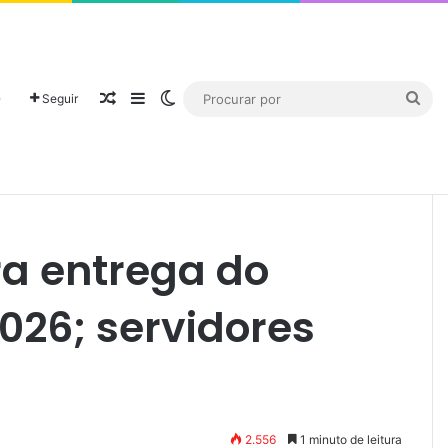
℃
18
ados
São Paulo
O
Seguir
Renda 2026; servidores têm até 31 de julho
ra entrega do
026; servidores
2.556
1 minuto de leitura