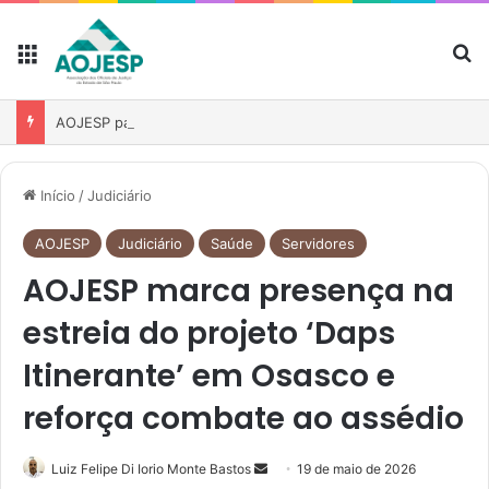
AOJESP participa de reunião para fortalecer atuação das associações no debate sobre o PL nº 1.893/2026
Início
/
Judiciário
AOJESP
Judiciário
Saúde
Servidores
AOJESP marca presença na
estreia do projeto ‘Daps
Itinerante’ em Osasco e
reforça combate ao assédio
Luiz Felipe Di Iorio Monte Bastos
19 de maio de 2026