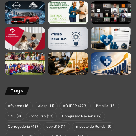
Tags
Afojebra
(16)
Alesp
(11)
AOJESP
(473)
Brasília
(15)
CNJ
(8)
Concurso
(10)
Congresso Nacional
(9)
Corregedoria
(48)
covid19
(11)
Imposto de Renda
(9)