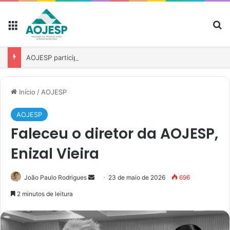
AOJESP participa de reunião para fortalecer atuação das associações no debate sobre o PL nº 1.893/2026
Início
/
AOJESP
AOJESP
Faleceu o diretor da AOJESP,
Enizal Vieira
João Paulo Rodrigues
23 de maio de 2026
696
2 minutos de leitura