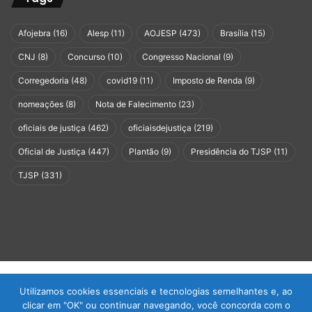
Afojebra
(16)
Alesp
(11)
AOJESP
(473)
Brasília
(15)
CNJ
(8)
Concurso
(10)
Congresso Nacional
(9)
Corregedoria
(48)
covid19
(11)
Imposto de Renda
(9)
nomeações
(8)
Nota de Falecimento
(23)
oficiais de justiça
(462)
oficiaisdejustiça
(219)
Oficial de Justiça
(447)
Plantão
(9)
Presidência do TJSP
(11)
TJSP
(331)
© Copyright 2026, Todos os direitos reservados |
AOJESP -
Utilizamos cookies essenciais e tecnologias semelhantes e, ao
clicar em "OK" ou continuar navegando, você concorda com o
Associação dos Oficiais de Justiça do Estado de São Paulo