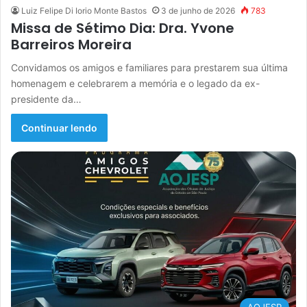
Luiz Felipe Di Iorio Monte Bastos
3 de junho de 2026
783
Missa de Sétimo Dia: Dra. Yvone
Barreiros Moreira
Convidamos os amigos e familiares para prestarem sua última
homenagem e celebrarem a memória e o legado da ex-
presidente da…
Continuar lendo