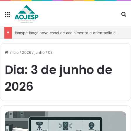
AOJESP participa de reunião para fortalecer atuação das associações no debate sobre o PL nº 1.893/2026
Início
/
2026
/
junho
/
03
Dia:
3 de junho de
2026