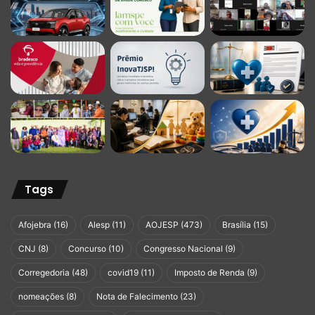
Tags
Afojebra
(16)
Alesp
(11)
AOJESP
(473)
Brasília
(15)
CNJ
(8)
Concurso
(10)
Congresso Nacional
(9)
Corregedoria
(48)
covid19
(11)
Imposto de Renda
(9)
nomeações
(8)
Nota de Falecimento
(23)