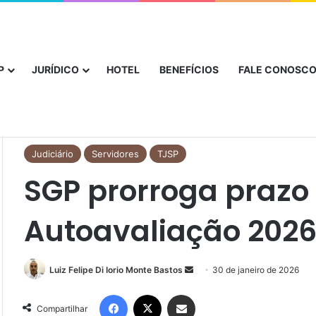
vo canal de acolhimento e orientação aos usuários
P
JURÍDICO
HOTEL
BENEFÍCIOS
FALE CONOSC
Início
/
Judiciário
/
SGP prorroga prazo para Autoavaliação 2026 
Judiciário
Servidores
TJSP
SGP prorroga prazo
Autoavaliação 2026 
Luiz Felipe Di Iorio Monte Bastos
30 de janeiro de 2026
Compartilhar