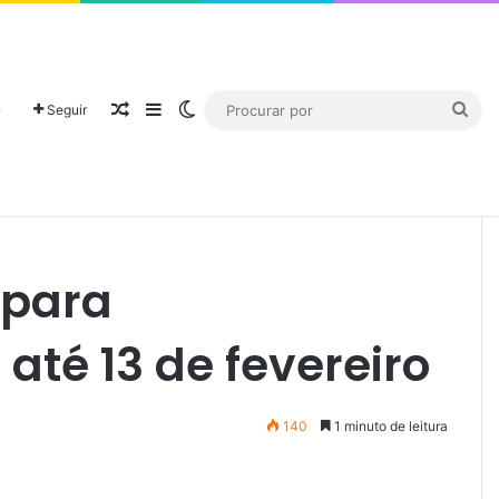
℃
21
São Paulo
O
Seguir
até 13 de fevereiro
 para
até 13 de fevereiro
140
1 minuto de leitura