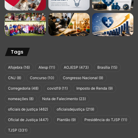
Tags
Afojebra
(16)
Alesp
(11)
AOJESP
(473)
Brasília
(15)
CNJ
(8)
Concurso
(10)
Congresso Nacional
(9)
Corregedoria
(48)
covid19
(11)
Imposto de Renda
(9)
nomeações
(8)
Nota de Falecimento
(23)
oficiais de justiça
(462)
oficiaisdejustiça
(219)
Oficial de Justiça
(447)
Plantão
(9)
Presidência do TJSP
(11)
TJSP
(331)