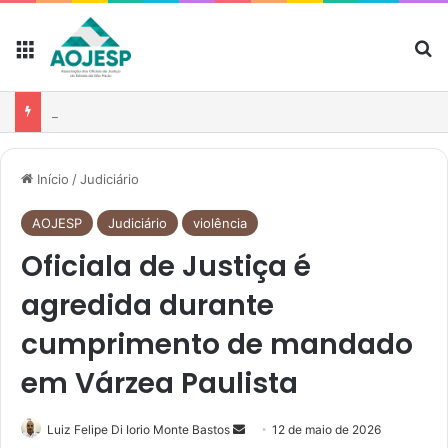
AOJESP participa de reunião para fortalecer atuação das associações no debate sobre o PL nº 1.893/2026
Início
/
Judiciário
AOJESP
Judiciário
violência
Oficiala de Justiça é
agredida durante
cumprimento de mandado
em Várzea Paulista
Luiz Felipe Di Iorio Monte Bastos
12 de maio de 2026