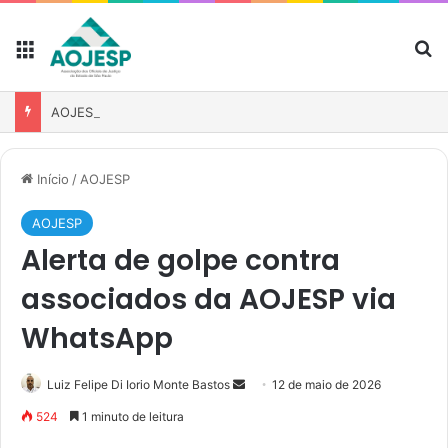
AOJESP participa de reunião para fortalecer atuação das associações no debate sobre o PL nº 1.893/2026
Início
/
AOJESP
AOJESP
Alerta de golpe contra
associados da AOJESP via
WhatsApp
Luiz Felipe Di Iorio Monte Bastos
12 de maio de 2026
524
1 minuto de leitura