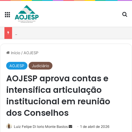
AOJESP participa de reunião para fortalecer atuação das associações no debate sobre o PL nº 1.893/2026
Início
/
AOJESP
AOJESP
Judiciário
AOJESP aprova contas e
intensifica articulação
institucional em reunião
dos Conselhos
Luiz Felipe Di Iorio Monte Bastos
1 de abril de 2026