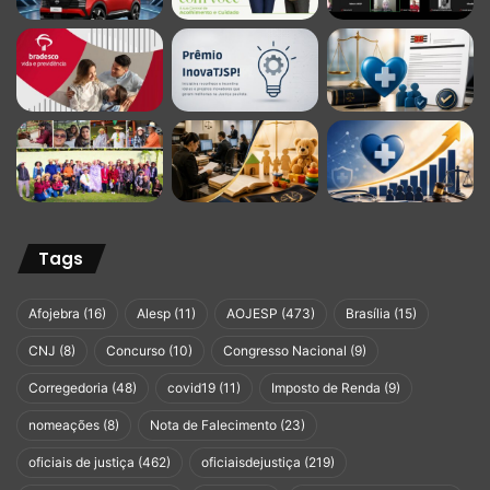
Tags
Afojebra
(16)
Alesp
(11)
AOJESP
(473)
Brasília
(15)
CNJ
(8)
Concurso
(10)
Congresso Nacional
(9)
Corregedoria
(48)
covid19
(11)
Imposto de Renda
(9)
nomeações
(8)
Nota de Falecimento
(23)
oficiais de justiça
(462)
oficiaisdejustiça
(219)