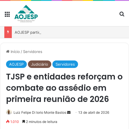
AOJESP participa de reunião para fortalecer atuação das associações no debate sobre o PL nº 1.893/2026
Início
/
Servidores
AOJESP
Judiciário
Servidores
TJSP e entidades reforçam o
combate ao assédio em
primeira reunião de 2026
Luiz Felipe Di Iorio Monte Bastos
13 de abril de 2026
1.010
2 minutos de leitura