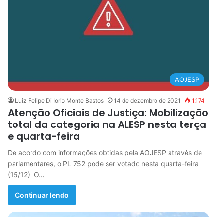
AOJESP
Luiz Felipe Di Iorio Monte Bastos
14 de dezembro de 2021
1.174
Atenção Oficiais de Justiça: Mobilização
total da categoria na ALESP nesta terça
e quarta-feira
De acordo com informações obtidas pela AOJESP através de
parlamentares, o PL 752 pode ser votado nesta quarta-feira
(15/12). O…
Continuar lendo